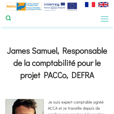
Skip
to
content
Men
James Samuel, Responsable
de la comptabilité pour le
projet PACCo, DEFRA
Je suis expert-comptable agréé
ACCA et je travaille depuis de