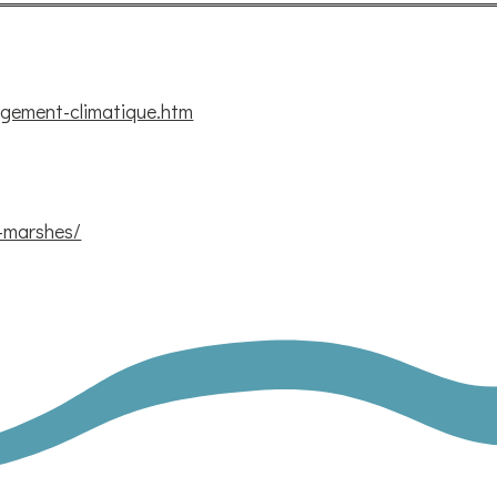
ngement-climatique.htm
-marshes/