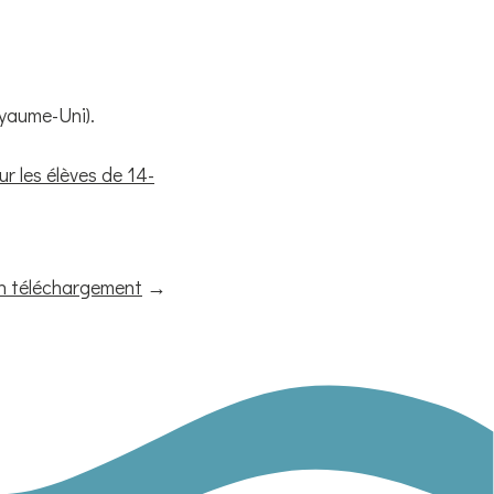
yaume-Uni).
r les élèves de 14-
n téléchargement
→